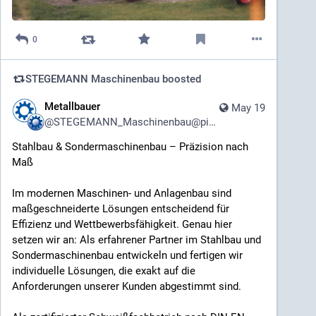
Bereits in dieser Zeit entstand außerdem eine kleine
Serienfertigung für Kunden im Münsterland. Auf dem
0
Bild gut zu erkennen sind die von uns gefertigten
Stalleinrichtungen. Vor den Gebäuden stehen
STEGEMANN Maschinenbau
boosted
verzinkte Bauteile und Futtertröge – Produkte, die
damals auf vielen Höfen der Region eingesetzt
Metallbauer
May 19
wurden.
@
STEGEMANN_Maschinenbau@pixhub.social
Zur gleichen Zeit waren wir Deutz-Vertragshändler.
Stahlbau & Sondermaschinenbau – Präzision nach
Drei Deutz-Traktoren stehen vor dem Wohnhaus und
Maß
spiegeln die enge Verbindung zur Landwirtschaft
wider. Vor dem Büro parkt der Mercedes-Benz W114
Im modernen Maschinen- und Anlagenbau sind
des Firmengründers – ein Fahrzeug, das wie kaum ein
maßgeschneiderte Lösungen entscheidend für
anderes für den Unternehmergeist und die
Effizienz und Wettbewerbsfähigkeit. Genau hier
Aufbruchsstimmung dieser Zeit steht.
setzen wir an: Als erfahrener Partner im Stahlbau und
Sondermaschinenbau entwickeln und fertigen wir
Im Vordergrund des Bildes sind
individuelle Lösungen, die exakt auf die
Bodenbearbeitungsgeräte und Grünlandtechnik zu
Anforderungen unserer Kunden abgestimmt sind.
sehen. Marken wie Kemper, Lemken, Rabe, Amazone
und Niemeyer gehörten damals zu unserem Sortiment