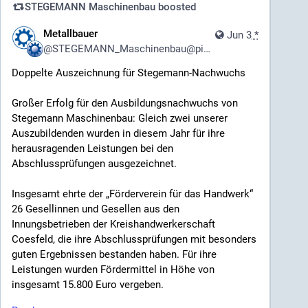
STEGEMANN Maschinenbau
boosted
Moderne Maschinen und spannende Projekte
Metallbauer
Jun 3
*
Werde Teil unseres Teams und gestalte mit uns
@
STEGEMANN_Maschinenbau@pixhub.social
die Maschinen von morgen!
Doppelte Auszeichnung für Stegemann-Nachwuchs
Bewirb dich jetzt!
Großer Erfolg für den Ausbildungsnachwuchs von
#StegemannMaschinenbau
#Metallbauer
#Schlosser
Stegemann Maschinenbau: Gleich zwei unserer
#Metallbau
#Stahlbau
#Handwerk
#Maschinenbau
Auszubildenden wurden in diesem Jahr für ihre
#Karriere
#Jobangebot
#WirSuchenDich
herausragenden Leistungen bei den
#TeamStegemann
#Sondermaschinenbau
Abschlussprüfungen ausgezeichnet.
#Landtechnik
#Forsttechnik
#Kommunaltechnik
#JetztBewerben
#HandwerkMitZukunft
#JobsNRW
Insgesamt ehrte der „Förderverein für das Handwerk“
#Mittelstand
#KarriereImHandwerk
26 Gesellinnen und Gesellen aus den
Innungsbetrieben der Kreishandwerkerschaft
* Mit KI erstellt!
Coesfeld, die ihre Abschlussprüfungen mit besonders
guten Ergebnissen bestanden haben. Für ihre
Leistungen wurden Fördermittel in Höhe von
insgesamt 15.800 Euro vergeben.