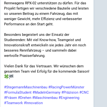
Rennwagens RPX-02 unterstützen zu dürfen. Für das
Ob Einzelteil, Prototyp oder Serienfertigung – wir
Projekt fertigen wir verschiedene Bauteile und leisten
liefern präzise Ergebnisse, abgestimmt auf die
so unseren Beitrag zu einem Fahrzeug, das mit
Anforderungen unserer Kunden.
weniger Gewicht, mehr Effizienz und verbesserter
Performance an den Start geht.
Qualität, auf die Sie sich verlassen können
Besonders begeistert uns der Einsatz der
Präzision beginnt bei der Planung und endet erst mit
Studierenden: Mit viel Know-how, Teamgeist und
der erfolgreichen Auslieferung. Dank moderner
Innovationskraft entwickeln sie jedes Jahr ein noch
Maschinen, qualifizierter Fachkräfte und
besseres Rennfahrzeug – und sammeln dabei
jahrzehntelanger Erfahrung fertigen wir wirtschaftlich,
wertvolle Praxiserfahrung.
termingerecht und mit höchsten Qualitätsansprüchen.
Als zertifizierter Schweißfachbetrieb nach DIN EN
Vielen Dank für das Vertrauen. Wir wünschen dem
1090 und DIN EN ISO 3834-3 erfüllen wir
gesamten Team viel Erfolg für die kommende Saison!
anspruchsvolle Qualitätsstandards für
unterschiedlichste Projekte.
#StegemannMaschinenbau
#RacingPowerMünster
Gemeinsam Lösungen entwickeln
#FormulaStudent
#MadeInGermany
#Präzision
#CNC
#Fräsen
#Drehen
#Maschinenbau
#Engineering
Bei Stegemann Maschinenbau verstehen wir
#Teamwork
#Innovation
Herausforderungen als Antrieb. Ganz gleich, ob