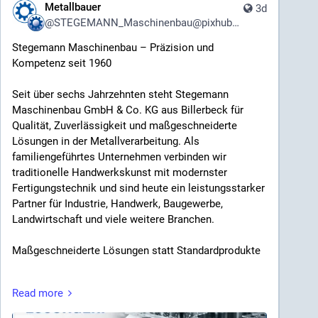
Metallbauer
3d
@
STEGEMANN_Maschinenbau@pixhub.social
Stegemann Maschinenbau – Präzision und
Kompetenz seit 1960
Seit über sechs Jahrzehnten steht Stegemann
Maschinenbau GmbH & Co. KG aus Billerbeck für
Qualität, Zuverlässigkeit und maßgeschneiderte
Lösungen in der Metallverarbeitung. Als
familiengeführtes Unternehmen verbinden wir
traditionelle Handwerkskunst mit modernster
Fertigungstechnik und sind heute ein leistungsstarker
Partner für Industrie, Handwerk, Baugewerbe,
Landwirtschaft und viele weitere Branchen.
Maßgeschneiderte Lösungen statt Standardprodukte
Jedes Projekt ist einzigartig – genau deshalb
Read more
entwickeln und fertigen wir individuelle Lösungen
nach den Anforderungen unserer Kunden. Von der