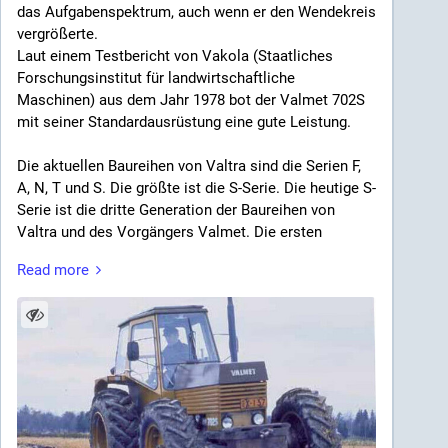
Elektromobilität leisten wir einen aktiven Beitrag zur
das Aufgabenspektrum, auch wenn er den Wendekreis
Reduzierung von Emissionen und zur Nutzung
vergrößerte.
erneuerbarer Energien.
Laut einem Testbericht von Vakola (Staat­liches
Forschungsinstitut für landwirtschaftliche
Ein sichtbares Zeichen für die Zukunft
Maschinen) aus dem Jahr 1978 bot der Valmet 702S
mit seiner Standardausrüstung eine gute Leistung.
Auch optisch macht unsere neue Ladesäule deutlich,
wofür wir stehen: Innovation, Effizienz und
Die aktuellen Baureihen von Valtra sind die Serien F,
Nachhaltigkeit. Die neu gestaltete Werbefläche zeigt
A, N, T und S. Die größte ist die S-Serie. Die heutige S-
auf einen Blick, wie aus Sonnenenergie moderne
Serie ist die dritte Generation der Baureihen von
Mobilität entsteht.
Valtra und des Vorgängers Valmet. Die ersten
Modelle der S-Serie wurden bereits vor 45 Jahren in
Sonne tanken
Read more
Suolahti, Finnland, mit der Einführung des Valmet
Energie ernten
702S hergestellt. Die nächste Generation der S-Serie
Elektrisch fahren
wurde in den 2000er Jahren erneut in Suolahti
hergestellt. Seitdem ist die S-Serie die
Wir freuen uns, diesen nächsten Schritt gegangen zu
leistungsstärkste Baureihe von Valtra. Die dritte
sein – für eine nachhaltige Zukunft.
Generation der S-Serie wurde 2009 eingeführt und
wird in Frankreich als Gemeinschaftsprojekt mit
#Stegemann
#Maschinenbau
#Elektromobilität
AGCO gebaut.
#EAuto
#Ladesäule
#Solarenergie
#Photovoltaik