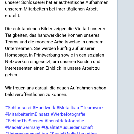
und zeigt, wie wichtig die Förderung junger Fachkräfte
unserer Schlosserei hat er authentische Aufnahmen
für die Zukunft unseres Unternehmens und des
unserern Mitarbeitern bei ihrer täglichen Arbeit
Handwerks insgesamt ist.
erstellt.
Quelle: Fotos von der Kreishandwerkerschaft
Die entstandenen Bilder zeigen die Vielfalt unserer
Coesfeld
Tätigkeiten, das handwerkliche Können unseres
Teams und die moderne Arbeitsweise in unserem
#StegemannMaschinenbau
#AusbildungMitZukunft
Unternehmen. Sie werden künftig auf unserer
#Maschinenbau
#Handwerk
#Fachkräftenachwuchs
Homepage, in Printwerbung sowie in den sozialen
#KarriereImHandwerk
#TeamStegemann
Netzwerken eingesetzt, um unseren Kunden und
#Westmünsterland
Interessenten einen Einblick in unsere Arbeit zu
geben.
Wir freuen uns darauf, die neuen Aufnahmen schon
bald veröffentlichen zu können.
#Schlosserei
#Handwerk
#Metallbau
#Teamwork
#MitarbeiterImEinsatz
#Werbefotografie
#BehindTheScenes
#Industriefotografie
#MadeInGermany
#QualitätAusLeidenschaft
#Unternehmensalltag
#SocialMediaMarketing