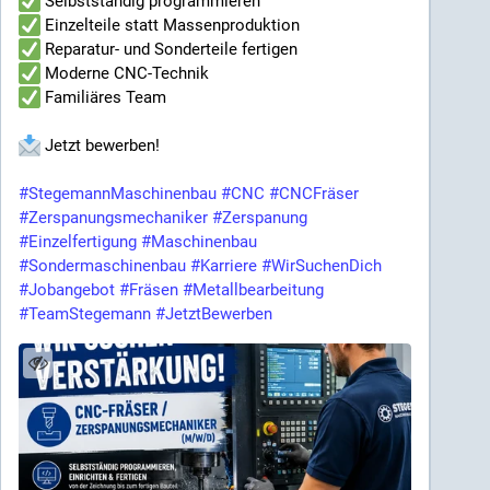
Selbstständig programmieren
Einzelteile statt Massenproduktion
Reparatur- und Sonderteile fertigen
Moderne CNC-Technik
Familiäres Team
Jetzt bewerben!
#StegemannMaschinenbau
#CNC
#CNCFräser
#Zerspanungsmechaniker
#Zerspanung
#Einzelfertigung
#Maschinenbau
#Sondermaschinenbau
#Karriere
#WirSuchenDich
#Jobangebot
#Fräsen
#Metallbearbeitung
#TeamStegemann
#JetztBewerben