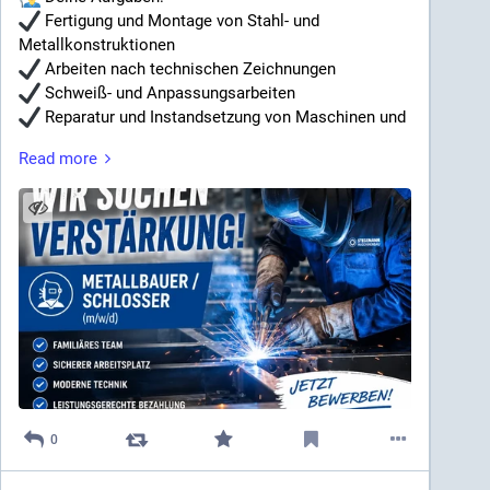
Fertigung und Montage von Stahl- und
Metallkonstruktionen
Arbeiten nach technischen Zeichnungen
Schweiß- und Anpassungsarbeiten
Reparatur und Instandsetzung von Maschinen und
Anbauteilen
Read more
Das bringst du mit:
Abgeschlossene Ausbildung als Metallbauer,
Schlosser oder vergleichbar
Selbstständige und kundenorientierte
Arbeitsweise
Teamgeist, Flexibilität und Engagement
Das bieten wir dir:
Sicherer Arbeitsplatz
Familiäres Arbeitsklima
Urlaubs- & Weihnachtsgeld
0
Attraktive Mitarbeiterrabatte
Leistungsgerechte Vergütung