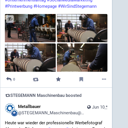
#Printwerbung
#Homepage
#WirSindStegemann
0
STEGEMANN Maschinenbau
boosted
Metallbauer
Jun 10
*
@
STEGEMANN_Maschinenbau@pixhub.social
Heute war wieder der professionelle Werbefotograf