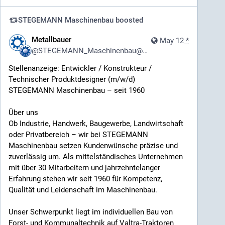
Arbeit geben und zeigen, wie Projekte in der Praxis
entstehen.
STEGEMANN Maschinenbau
boosted
Jetzt folgen
Metallbauer
May 12
*
Wer sich für Maschinenbau, Fertigungstechnik und
@
STEGEMANN_Maschinenbau@pixhub.social
industrielle Praxis interessiert, ist herzlich eingeladen,
Stellenanzeige: Entwickler / Konstrukteur /
unserem FotoBlog zu folgen:
Technischer Produktdesigner (m/w/d)
STEGEMANN Maschinenbau – seit 1960
https://pixhub.social/STEGEMANN_Maschinenbau
Über uns
Ob Industrie, Handwerk, Baugewerbe, Landwirtschaft
Wir freuen uns darauf, regelmäßig neue Eindrücke aus
oder Privatbereich – wir bei STEGEMANN
unserem Arbeitsalltag zu teilen.
Maschinenbau setzen Kundenwünsche präzise und
zuverlässig um. Als mittelständisches Unternehmen
#Maschinenbau
#Industrie
#CNC
#CNCFertigung
mit über 30 Mitarbeitern und jahrzehntelanger
#Zerspanung
#Zerspanungstechnik
#Lohnfertigung
Erfahrung stehen wir seit 1960 für Kompetenz,
#Metallbau
#Schlosserei
#Blechbearbeitung
Qualität und Leidenschaft im Maschinenbau.
#Fertigungstechnik
#IndustrieMontage
#Montage
#Metallverarbeitung
#Stahlbau
#Produktion
Unser Schwerpunkt liegt im individuellen Bau von
#Werkstatt
#Industriealltag
#Engineering
Forst- und Kommunaltechnik auf Valtra-Traktoren