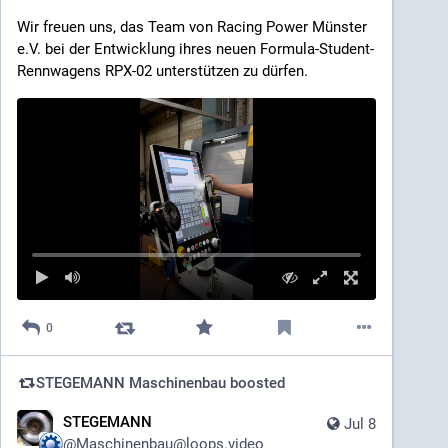
#CNCFräsen
#CNCDrehen
#Zerspanung
Wir freuen uns, das Team von Racing Power Münster 
#Blechbearbeitung
#Lasertechnik
#Schweißtechnik
e.V. bei der Entwicklung ihres neuen Formula-Student-
#CADCAM
#Industrie
#Lohnfertigung
#Präzision
Rennwagens RPX-02 unterstützen zu dürfen.
#Qualität
#MadeInGermany
#Münsterland
#Billerbeck
#Familienunternehmen
#Innovation
#Engineering
#WirMachenGenauIhrDing
0
STEGEMANN Maschinenbau
boosted
STEGEMANN
Jul 8
@
Maschinenbau@loops.video