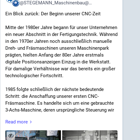
@
STEGEMANN_Maschinenbau@pixhub.social
Ein Blick zurück: Der Beginn unserer CNC-Zeit
Mitte der 1980er Jahre begann für unser Unternehmen
ein neuer Abschnitt in der Fertigungstechnik. Während
in den 1970er Jahren noch ausschließlich manuelle
Dreh- und Fräsmaschinen unseren Maschinenpark
prägten, hielten Anfang der 80er Jahre erstmals
digitale Positionsanzeigen Einzug in die Werkstatt.
Für damalige Verhältnisse war das bereits ein großer
technologischer Fortschritt.
1985 folgte schließlich der nächste bedeutende
Schritt: die Anschaffung unserer ersten CNC-
Fräsmaschine. Es handelte sich um eine gebrauchte
3-Achs-Maschine, deren ursprüngliche Steuerung wir
vollständig modernisierten. Mit viel technischem
Read more
Know-how ersetzten wir die alte Technik durch ein
damals aktuelles Siemens Sinumerik System 3 samt
neuer Computersteuerung.