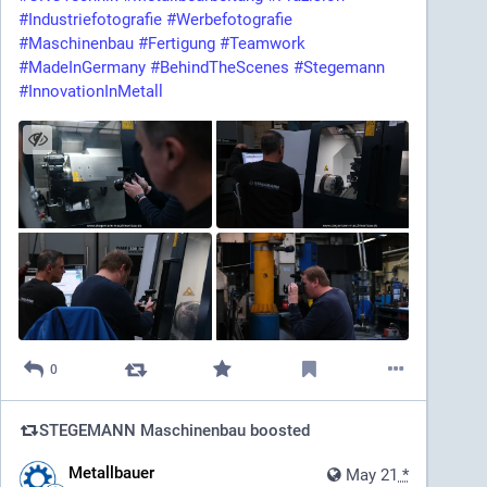
#Industriefotografie
#Werbefotografie
#Maschinenbau
#Fertigung
#Teamwork
#MadeInGermany
#BehindTheScenes
#Stegemann
#InnovationInMetall
0
STEGEMANN Maschinenbau
boosted
Metallbauer
May 21
*