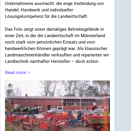
#InnovationSeit1985
Unternehmens ausmacht: die enge Verbindung von
Handel, Handwerk und individueller
Lösungskompetenz für die Landwirtschaft.
Das Foto zeigt unser damaliges Betriebsgelände in
einer Zeit, in der die Landwirtschaft im Münsterland
noch stark vom persönlichen Einsatz und vom
handwerklichen Können geprägt war. Als klassischer
Landmaschinenhändler verkauften und reparierten wir
Landtechnik namhafter Hersteller – doch schon
damals ging unser Anspruch weit darüber hinaus.
Read more
Neben dem Handel mit Maschinen entwickelten und
fertigten wir bereits individuelle Lösungen für
Landwirte aus der Region. Viele Anforderungen auf
den Höfen ließen sich nicht „von der Stange“ lösen.
Maschinen mussten angepasst, erweitert oder
komplett neu gebaut werden. Genau hier lag schon
früh unsere Stärke: praktische Ideen in robuste
Technik umzusetzen.