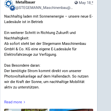
Metallbauer
#MadeInMünsterland
#DamalsUndHeute
#70erJahre
May 18
*
how, moderner Fertigungstechnik und praxisnaher
@
STEGEMANN_Maschinenbau@pixhub.social
#Oldtimer
#Agrargeschichte
#Landmaschinenhandel
Erfahrung entstehen Lösungen, die nicht nur
#InnovationAusTradition
#Handwerk
#Werkstattalltag
funktionieren, sondern nachhaltig überzeugen.
Nachhaltig laden mit Sonnenenergie – unsere neue E-
#Lemken
#Amazone
#Kemper
#Niemeyer
#Rabe
Ladesäule ist in Betrieb
#Gerleve
#Stahlbau
#Sondermaschinenbau
#Maschinenbau
#Anlagenbau
#Metallbau
#Schweißtechnik
Ein weiterer Schritt in Richtung Zukunft und
#DINEN1090
#Schweißfachbetrieb
#Industrie
Nachhaltigkeit:
#Fertigung
#Prototypenbau
#Einzelfertigung
Ab sofort steht bei der Stegemann Maschinenbau
#Kleinserien
#Engineering
#Produktentwicklung
GmbH & Co. KG eine eigene E-Ladesäule für
#Sonderkonstruktion
#MadeInGermany
#Industrie4_0
Elektrofahrzeuge zur Verfügung.
#Qualität
#Innovation
Das Besondere daran:
Der benötigte Strom kommt direkt von unserer
Photovoltaikanlage auf dem Hallendach. So nutzen
wir die Kraft der Sonne, um nachhaltige Mobilität
aktiv zu unterstützen.
Energie vom eigenen Dach
Read more
Mit unserer Solaranlage erzeugen wir täglich saubere