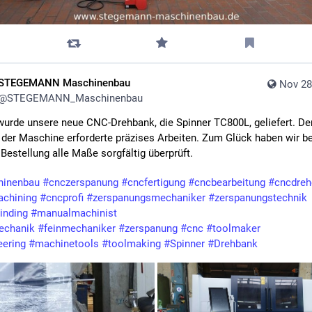
STEGEMANN Maschinenbau
Nov 28
@
STEGEMANN_Maschinenbau
urde unsere neue CNC-Drehbank, die Spinner TC800L, geliefert. Der
der Maschine erforderte präzises Arbeiten. Zum Glück haben wir ber
 Bestellung alle Maße sorgfältig überprüft.
hinenbau
#
cnczerspanung
#
cncfertigung
#
cncbearbeitung
#
cncdreh
chining
#
cncprofi
#
zerspanungsmechaniker
#
zerspanungstechnik
inding
#
manualmachinist
echanik
#
feinmechaniker
#
zerspanung
#
cnc
#
toolmaker
eering
#
machinetools
#
toolmaking
#
Spinner
#
Drehbank