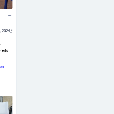
, 2024
*
 
eits 
en