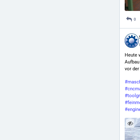
0
Heute w
Aufbau 
vor der
#
masc
#
cncma
#
toolgr
#
feinm
#
engin