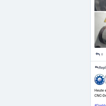
0
Repl
Heute e
CNC-Dr
#
Drehb