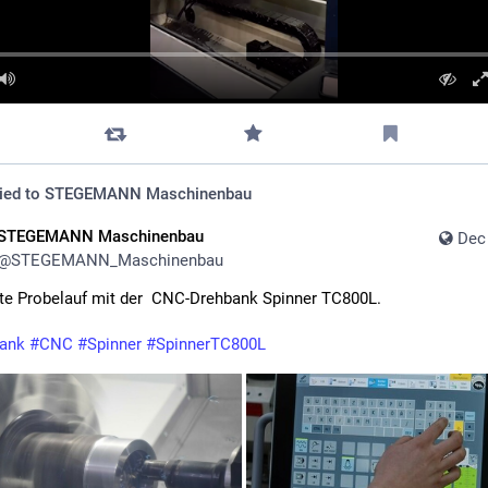
ied to
STEGEMANN Maschinenbau
STEGEMANN Maschinenbau
Dec 
@
STEGEMANN_Maschinenbau
te Probelauf mit der  CNC-Drehbank Spinner TC800L.
ank
#
CNC
#
Spinner
#
SpinnerTC800L