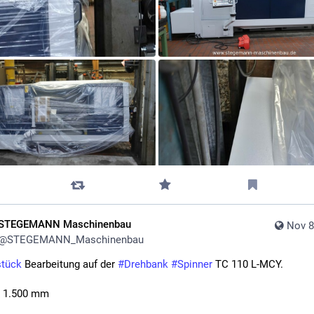
STEGEMANN Maschinenbau
Nov 8
@
STEGEMANN_Maschinenbau
tück
 Bearbeitung auf der 
#
Drehbank
#
Spinner
 TC 110 L-MCY.
x 1.500 mm