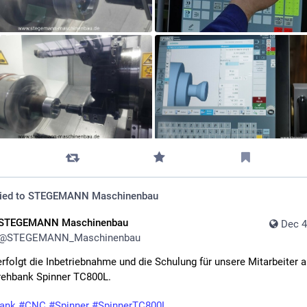
ied to
STEGEMANN Maschinenbau
STEGEMANN Maschinenbau
Dec 4
@
STEGEMANN_Maschinenbau
rfolgt die Inbetriebnahme und die Schulung für unsere Mitarbeiter auf
ehbank Spinner TC800L.
ank
#
CNC
#
Spinner
#
SpinnerTC800L