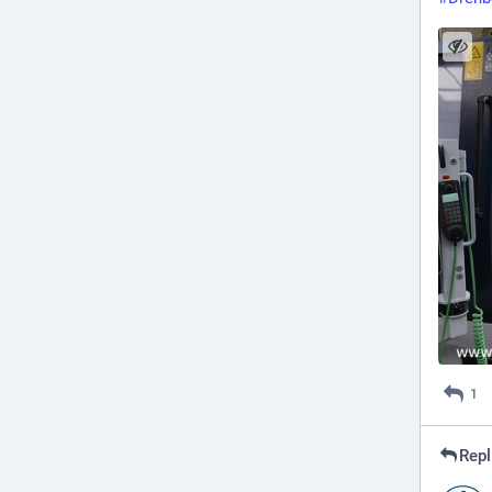
1
Repl