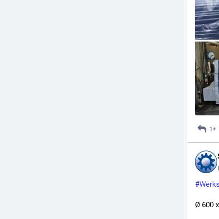
1+
#
Werks
Ø 600 