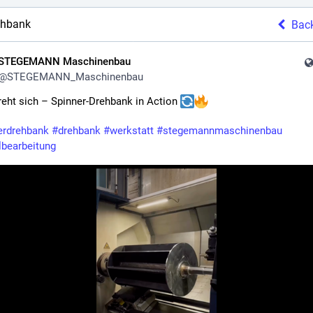
ehbank
Bac
STEGEMANN Maschinenbau
@
STEGEMANN_Maschinenbau
reht sich – Spinner-Drehbank in Action 
erdrehbank
#
drehbank
#
werkstatt
#
stegemannmaschinenbau
lbearbeitung