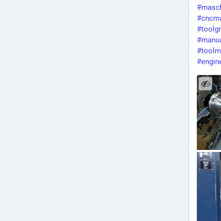
#
masc
#
cncma
#
toolgr
#
manua
#
toolm
#
engin