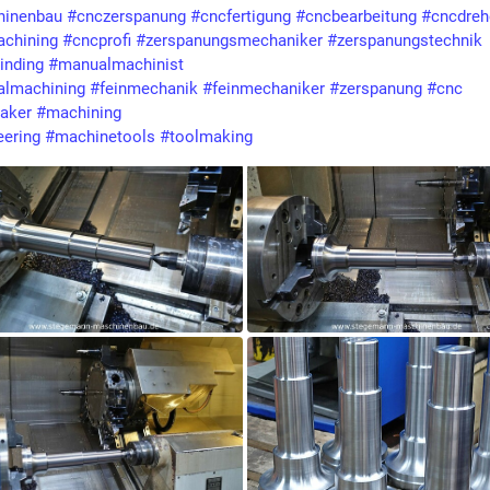
hinenbau
#
cnczerspanung
#
cncfertigung
#
cncbearbeitung
#
cncdreh
chining
#
cncprofi
#
zerspanungsmechaniker
#
zerspanungstechnik
inding
#
manualmachinist
lmachining
#
feinmechanik
#
feinmechaniker
#
zerspanung
#
cnc
aker
#
machining
eering
#
machinetools
#
toolmaking