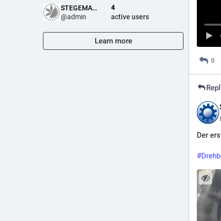
4
STEGEMANN Landtechnik
@
admin
active users
Learn more
0
Repl
Der ers
#
Drehb